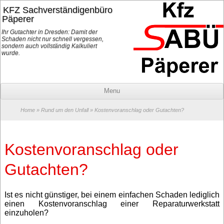
KFZ Sachverständigenbüro
Päperer
Ihr Gutachter in Dresden: Damit der
Schaden nicht nur schnell vergessen,
sondern auch vollständig Kalkuliert
wurde.
Menu
Home
»
Rund um den Unfall
» Kostenvoranschlag oder Gutachten?
Kostenvoranschlag oder
Gutachten?
Ist es nicht günstiger, bei einem einfachen Schaden lediglich
einen Kostenvoranschlag einer Reparaturwerkstatt
einzuholen?