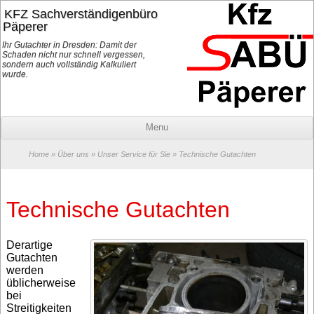
KFZ Sachverständigenbüro
Päperer
Ihr Gutachter in Dresden: Damit der
Schaden nicht nur schnell vergessen,
sondern auch vollständig Kalkuliert
wurde.
Menu
Home
»
Über uns
»
Unser Service für Sie
» Technische Gutachten
Technische Gutachten
Derartige
Gutachten
werden
üblicherweise
bei
Streitigkeiten