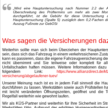
„Wird eine Hauptuntersuchung nach Nummer 2.2 der A
Überschreitung des Prüftermins um mehr als zwei Mo
durchgeführt, ist die Gebühr für diese Untersuchung
Hauptuntersuchung (Spalte 5) zuzüglich dem 0,2-Fachen di
Auszug Fußnote zur GebOSt
Was sagen die Versicherungen da
Weiterhin sollte man sich beim Überziehen der Hauptunter
sein, dass sich das Fahrzeug in einem verkehrssicheren Zusta
kann es passieren, dass die eigene Fahrzeugversicherung d
nicht übernimmt und Sie teilweise oder komplett für a
Unfallschaden haften müssen. Weitere Informationen dazu 
folgendem Link:
https://www.allianzdirect.de/kf
versicherung/abgelaufener-tuev/
Unserer Meinung nach ist es in jedem Fall sinnvoll die Ha
durchführen zu lassen. Werkstätten sowie auch Prüfstellen ha
mit leicht veränderten Öffnungszeiten, geöffnet und die 
Regelfall weiterhin wie gewohnt laufen.
Wir als KÜS-Partner sind weiterhin für Ihre Sicherheit im S
Werkstätten tätig. Aufgrund der erhöhten Hygieneanforderung