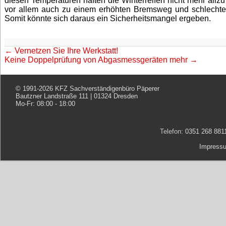
diesen Temperaturen haften die Winterreifen nicht mehr allzu
vor allem auch zu einem erhöhten Bremsweg und schlechter
Somit könnte sich daraus ein Sicherheitsmangel ergeben.
←
Vernetzen Sie Ihre Werkstatt!
Keine Doppelprüfung von Abgasmessgeräten mehr
→
© 1991-2026
KFZ Sachverständigenbüro Päperer
Bautzner Landstraße 111
|
01324
Dresden
Mo-Fr: 08:00 - 18:00
Telefon:
0351 268 881
Impress