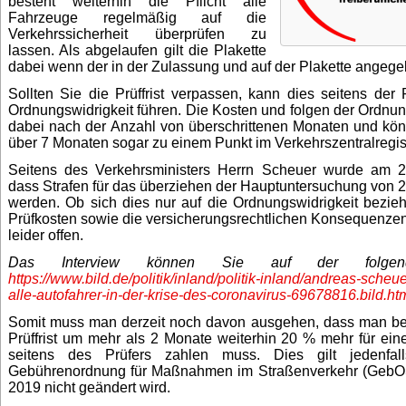
besteht weiterhin die Pflicht alle
Fahrzeuge regelmäßig auf die
Verkehrssicherheit überprüfen zu
lassen. Als abgelaufen gilt die Plakette
dabei wenn der in der Zulassung und auf der Plakette angegeb
Sollten Sie die Prüffrist verpassen, kann dies seitens der 
Ordnungswidrigkeit führen. Die Kosten und folgen der Ordnung
dabei nach der Anzahl von überschrittenen Monaten und kö
über 7 Monaten sogar zu einem Punkt im Verkehrszentralregist
Seitens des Verkehrsministers Herrn Scheuer wurde am 2
dass Strafen für das überziehen der Hauptuntersuchung von 2
werden. Ob sich dies nur auf die Ordnungswidrigkeit bezieht
Prüfkosten sowie die versicherungsrechtlichen Konsequenzen 
leider offen.
Das Interview können Sie auf der folgen
https://www.bild.de/politik/inland/politik-inland/andreas-sche
alle-autofahrer-in-der-krise-des-coronavirus-69678816.bild.ht
Somit muss man derzeit noch davon ausgehen, dass man be
Prüffrist um mehr als 2 Monate weiterhin 20 % mehr für eine
seitens des Prüfers zahlen muss. Dies gilt jedenfal
Gebührenordnung für Maßnahmen im Straßenverkehr (GebO
2019 nicht geändert wird.